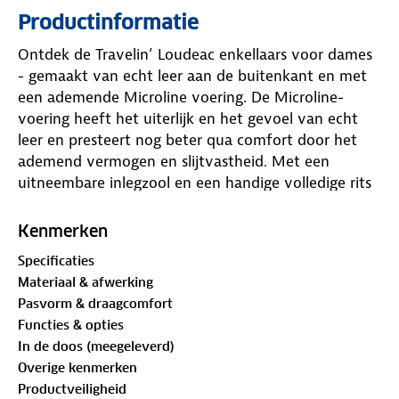
Productinformatie
Ontdek de Travelin’ Loudeac enkellaars voor dames
- gemaakt van echt leer aan de buitenkant en met
een ademende Microline voering. De Microline-
voering heeft het uiterlijk en het gevoel van echt
leer en presteert nog beter qua comfort door het
ademend vermogen en slijtvastheid. Met een
uitneembare inlegzool en een handige volledige rits
voor een moeiteloze instap. Ervaar de perfecte
combinatie van stijl en functionaliteit met de
Kenmerken
Loudeac dames enkellaars.
Specificaties
Materiaal & afwerking
Pasvorm & draagcomfort
Functies & opties
In de doos (meegeleverd)
Overige kenmerken
Productveiligheid