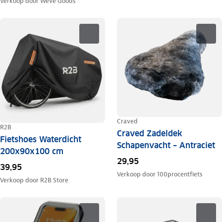
Verkoop door
Weve Goods
Craved
R2B
Craved Zadeldek
Fietshoes Waterdicht
Schapenvacht – Antraciet
200x90x100 cm
29,95
39,95
Verkoop door
100procentfiets
Verkoop door
R2B Store