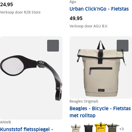
Agu
24,95
Urban Click'nGo - Fietstas
Verkoop door
R2B Store
49,95
Verkoop door
AGU B.V.
Beagles Originals
Beagles - Bicycle - Fietstas
met rolltop
ANWB
Kunststof fietsspiegel -
+
3