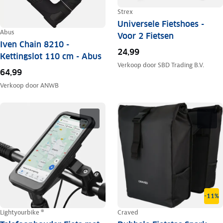
Strex
Universele Fietshoes -
Abus
Voor 2 Fietsen
Iven Chain 8210 -
24,99
Kettingslot 110 cm - Abus
Verkoop door
SBD Trading B.V.
64,99
Verkoop door
ANWB
-11%
Lightyourbike ®
Craved