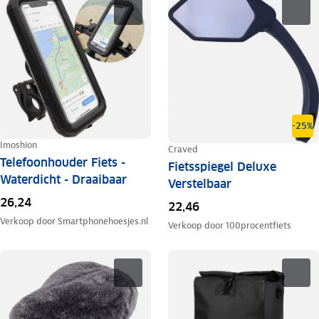
-25%
Imoshion
Craved
Telefoonhouder Fiets -
Fietsspiegel Deluxe
Waterdicht - Draaibaar
Verstelbaar
26,24
22,46
Verkoop door
Smartphonehoesjes.nl
Verkoop door
100procentfiets