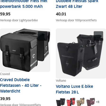
Telefoonhouder Fiets met
Dubbele Fietstas Spark
powerbank 5.000 mAh
Zwart 48 Liter
59,95
40,01
Verkoop door
Lightyourbike
Verkoop door
100procentfiets
Craved
Craved Dubbele
Voltano
Fietstassen - 40 Liter -
Voltano Luxe E‑bike
Waterdicht
Fietstas 28 L
39,95
+
8
Verkoop door
100procentfiets