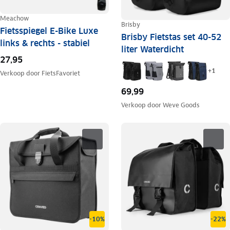
Meachow
Brisby
Fietsspiegel E-Bike Luxe
Brisby Fietstas set 40-52
links & rechts - stabiel
liter Waterdicht
27,95
+
1
Verkoop door
FietsFavoriet
69,99
Verkoop door
Weve Goods
-10%
-22%