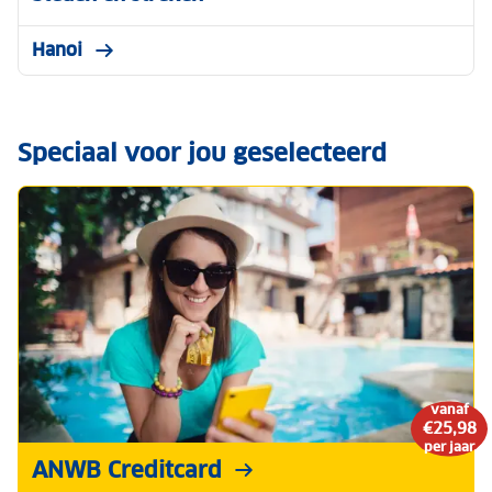
Hanoi
Speciaal voor jou geselecteerd
vanaf
€25,98
per jaar
ANWB Creditcard