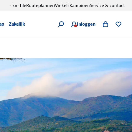
- km file
Routeplanner
Winkels
Kampioen
Service & contact
Inloggen
ap
Zakelijk