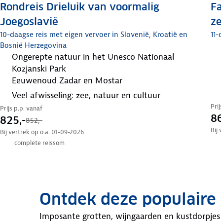
Rondreis Drieluik van voormalig
Fa
Joegoslavië
ze
10-daagse reis met eigen vervoer in Slovenië, Kroatië en
11-
Bosnië Herzegovina
ongerepte natuur in het Unesco Nationaal
Kozjanski Park
eeuwenoud Zadar en Mostar
veel afwisseling: zee, natuur en cultuur
Pri
Prijs p.p. vanaf
86
825,-
852,-
Bij
Bij vertrek op o.a. 01-09-2026
complete reissom
Ontdek deze populaire 
Imposante grotten, wijngaarden en kustdorpjes 