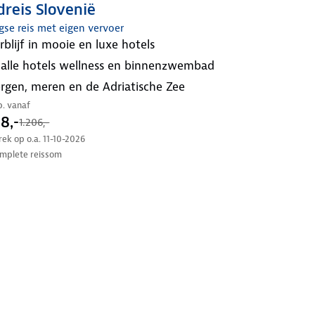
reis Slovenië
gse reis met eigen vervoer
erblijf in mooie en luxe hotels
n alle hotels wellness en binnenzwembad
bergen, meren en de Adriatische Zee
.p. vanaf
8,-
1.206,-
trek op o.a. 11-10-2026
mplete reissom