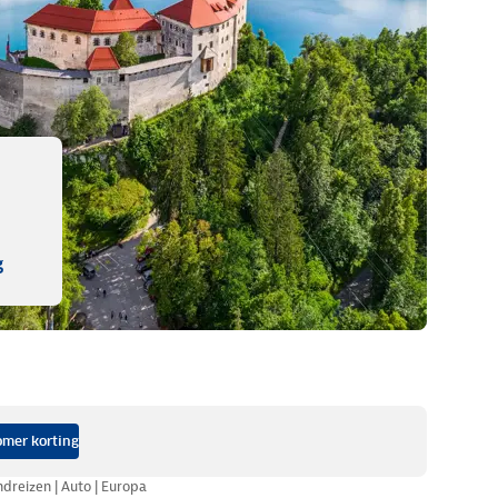
Zoek een camping
g
mer korting
dreizen | Auto | Europa