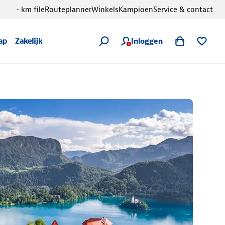
- km file
Routeplanner
Winkels
Kampioen
Service & contact
Inloggen
ap
Zakelijk