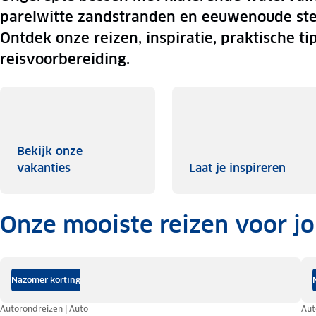
parelwitte zandstranden en eeuwenoude st
Ontdek onze reizen, inspiratie, praktische ti
reisvoorbereiding.
Bekijk onze
Bekijk onze vakanties
Laat 
vakanties
Laat je inspireren
Onze mooiste reizen voor j
.
Nazomer korting
Autorondreizen | Auto
Aut