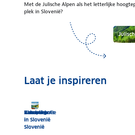
Met de Julische Alpen als het letterlijke hoogte
plek in Slovenië?
Julisc
Laat je inspireren
Autovakantie
Rondreis
Glamping
Vakantiehuis
in Slovenië
in
in
in Slovenië
Slovenië
Slovenië