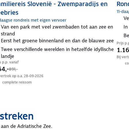
miliereis Slovenië - Zwemparadijs en
Rond
11-daa
ebries
v
daagse rondreis met eigen vervoer
van een park met veel zwembaden tot aan zee en
i
strand
eerst het groene binnenland en dan de blauwe zee
Prijs p
Twee verschillende werelden in hetzelfde idyllische
1.16
landje
Bij ver
js p.p. vanaf
co
4,-
891,-
 vertrek op o.a. 28-09-2026
complete reissom
streken
aan de Adriatische Zee.