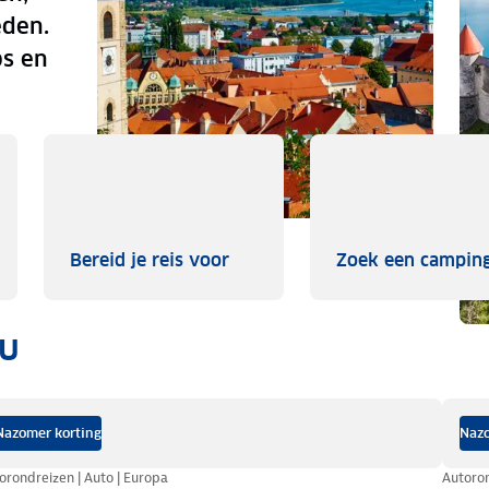
eden.
ps en
je inspireren
Bereid je reis voor
Bereid je reis voor
Zoek een campin
ou
Nazomer korting
Nazo
orondreizen | Auto | Europa
Autoron