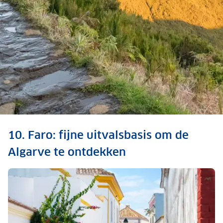
Ontdek ook: 12
10. Faro: fijne uitvalsbasis om de
wandelgebieden waar je
Algarve te ontdekken
het hele jaar voor
warmloopt
Bekijk hier
de 12 warme wandelgebieden in Europa