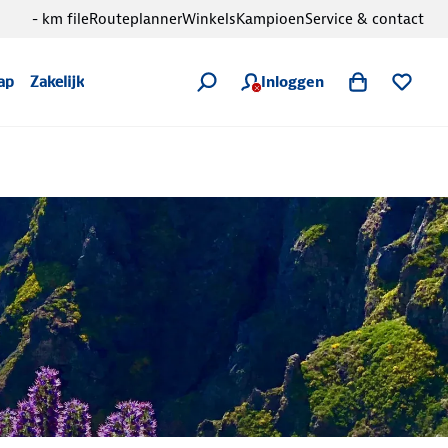
- km file
Routeplanner
Winkels
Kampioen
Service & contact
Inloggen
ap
Zakelijk