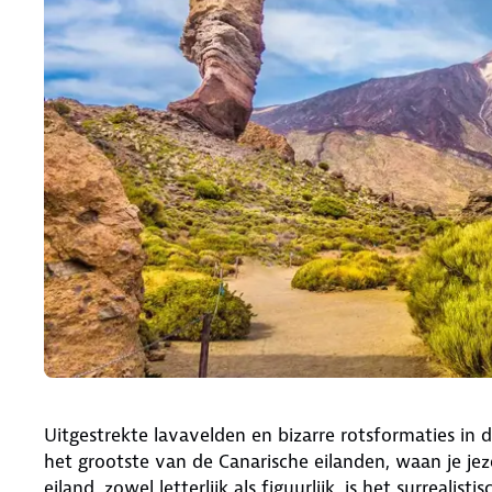
Uitgestrekte lavavelden en bizarre rotsformaties in d
het grootste van de Canarische eilanden, waan je je
eiland, zowel letterlijk als figuurlijk, is het surrealis