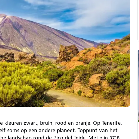
e kleuren zwart, bruin, rood en oranje. Op Tenerife,
zelf soms op een andere planeet. Toppunt van het
tische landschap rond de Pico del Teide. Met zijn 3718