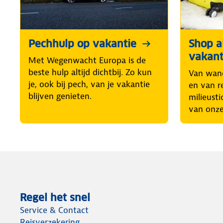
Pechhulp op vakantie
Shop al
vakant
Met Wegenwacht Europa is de
beste hulp altijd dichtbij. Zo kun
Van wand
je, ook bij pech, van je vakantie
en van r
blijven genieten.
milieusti
van onze
Regel het snel
Service & Contact
Reisverzekering