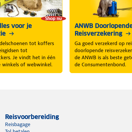
Shop nu
les voor je
ANWB Doorlopend
ie
Reisverzekering
elschoenen tot koffers
Ga goed verzekerd op rei
eisgidsen tot
doorlopende reisverzeke
ckers. Je vindt het in één
de ANWB is als beste get
 winkels of webwinkel.
de Consumentenbond.
Reisvoorbereiding
Reisbagage
Tol betalen