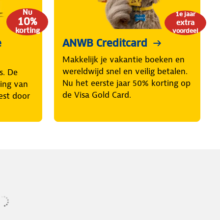
Nu
1e jaar
10%
extra
korting
voordeel
e
ANWB Creditcard
Makkelijk je vakantie boeken en
wereldwijd snel en veilig betalen.
s. De
Nu het eerste jaar 50% korting op
ring van
de Visa Gold Card.
est door