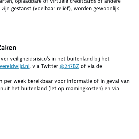
rten, oplaadbare of virtuele creditcards of andere
ijn gestanst (voelbaar reliëf), worden gewoonlijk
 Zaken
er veiligheidsrisico's in het buitenland bij het
ereldwijd.nl
, via Twitter
@247BZ
of via de
en per week bereikbaar voor informatie of in geval van
uit het buitenland (let op roamingkosten) en via