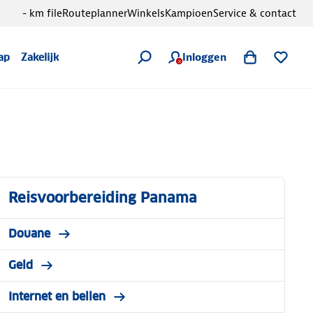
- km file
Routeplanner
Winkels
Kampioen
Service & contact
Inloggen
ap
Zakelijk
Reisvoorbereiding Panama
Douane
Geld
Internet en bellen