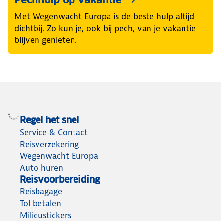
Pechhulp op vakantie
Met Wegenwacht Europa is de beste hulp altijd
dichtbij. Zo kun je, ook bij pech, van je vakantie
blijven genieten.
Regel het snel
Service & Contact
Reisverzekering
Wegenwacht Europa
Auto huren
Reisvoorbereiding
Reisbagage
Tol betalen
Milieustickers