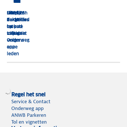
HEBBES!
Shop van
Dit zijn
Goed
Zorgeloos
dakkoffer
de 13
verzekerd
op pad
tot
leukste
op
met de
tolvignet
uitjes
vakantie
Onderweg
volgens
app
onze
leden
Regel het snel
Service & Contact
Onderweg app
ANWB Parkeren
Tol en vignetten