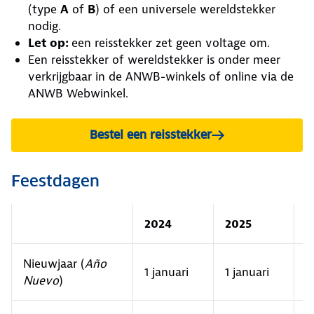
(type
A
of
B
) of een universele wereldstekker
nodig.
Let op:
een reisstekker zet geen voltage om.
Een reisstekker of wereldstekker is onder meer
verkrijgbaar in de ANWB-winkels of online via de
ANWB Webwinkel.
Bestel een reisstekker
Feestdagen
2024
2025
2
Nieuwjaar (
Año
1 januari
1 januari
1
Nuevo
)