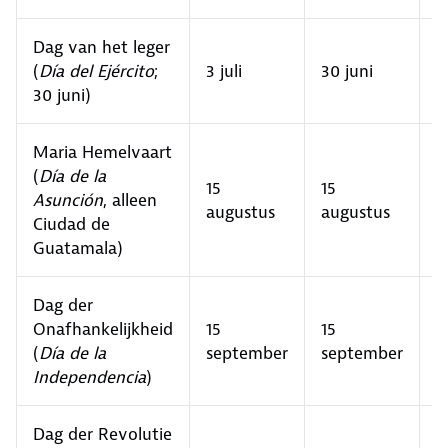
Dag van het leger
(
Día del Ejército
;
3 juli
30 juni
3
30 juni)
Maria Hemelvaart
(
Día de la
15
15
1
Asunción
, alleen
augustus
augustus
a
Ciudad de
Guatamala)
Dag der
Onafhankelijkheid
15
15
1
(
Día de la
september
september
s
Independencia
)
Dag der Revolutie