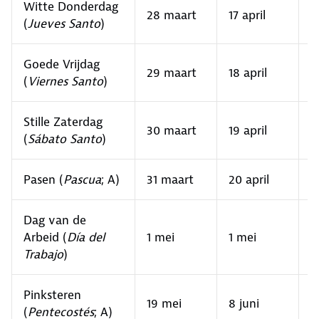
Witte Donderdag
28 maart
17 april
2
(
Jueves Santo
)
Goede Vrijdag
29 maart
18 april
3
(
Viernes Santo
)
Stille Zaterdag
30 maart
19 april
4
(
Sábato Santo
)
Pasen (
Pascua
; A)
31 maart
20 april
5
Dag van de
Arbeid (
Día del
1 mei
1 mei
1
Trabajo
)
Pinksteren
19 mei
8 juni
2
(
Pentecostés
; A)