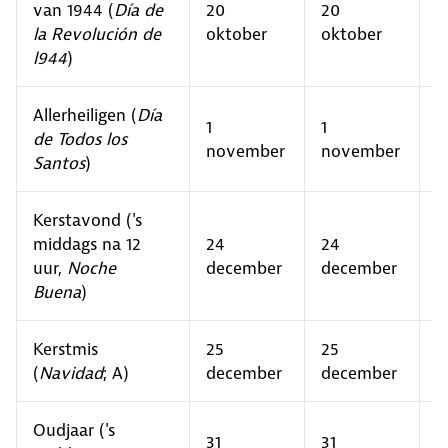
van 1944 (
Día de
20
20
2
la Revolución de
oktober
oktober
o
l944
)
Allerheiligen (
Día
1
1
1
de Todos los
november
november
n
Santos
)
Kerstavond ('s
middags na 12
24
24
2
uur,
Noche
december
december
d
Buena
)
Kerstmis
25
25
2
(
Navidad
; A)
december
december
d
Oudjaar ('s
31
31
3