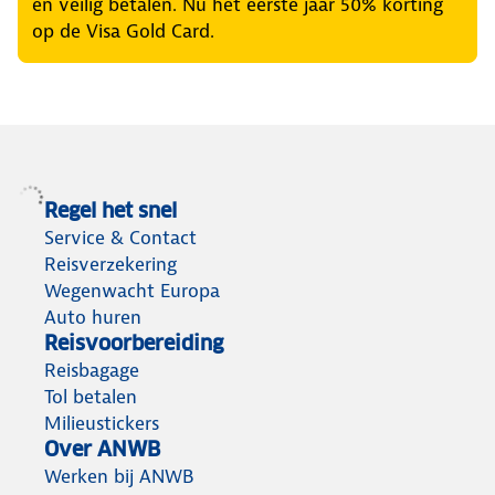
en veilig betalen. Nu het eerste jaar 50% korting
op de Visa Gold Card.
Regel het snel
Service & Contact
Reisverzekering
Wegenwacht Europa
Auto huren
Reisvoorbereiding
Reisbagage
Tol betalen
Milieustickers
Over ANWB
Werken bij ANWB