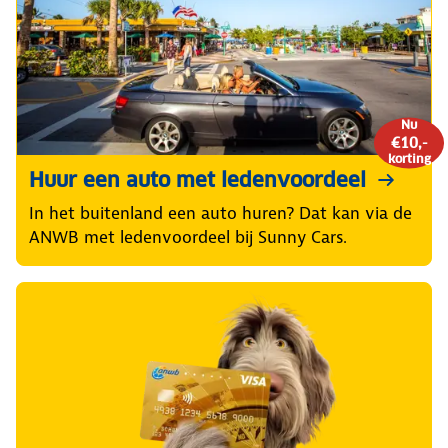
Nu
€10,-
korting
Huur een auto met ledenvoordeel
In het buitenland een auto huren? Dat kan via de
ANWB met ledenvoordeel bij Sunny Cars.