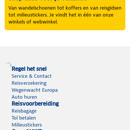
Van wandelschoenen tot koffers en van reisgidsen
tot milieustickers. Je vindt het in één van onze
winkels of webwinkel.
Regel het snel
Service & Contact
Reisverzekering
Wegenwacht Europa
Auto huren
Reisvoorbereiding
Reisbagage
Tol betalen
Milieustickers