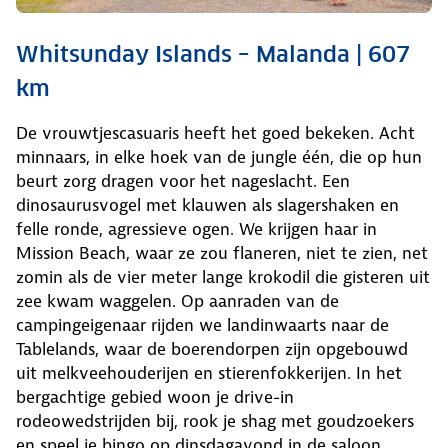
Whitsunday Islands – Malanda | 607
km
De vrouwtjescasuaris heeft het goed bekeken. Acht
minnaars, in elke hoek van de jungle één, die op hun
beurt zorg dragen voor het nageslacht. Een
dinosaurusvogel met klauwen als slagershaken en
felle ronde, agressieve ogen. We krijgen haar in
Mission Beach, waar ze zou flaneren, niet te zien, net
zomin als de vier meter lange krokodil die gisteren uit
zee kwam waggelen. Op aanraden van de
campingeigenaar rijden we landinwaarts naar de
Tablelands, waar de boerendorpen zijn opgebouwd
uit melkveehouderijen en stierenfokkerijen. In het
bergachtige gebied woon je drive-in
rodeowedstrijden bij, rook je shag met goudzoekers
en speel je bingo op dinsdagavond in de saloon,