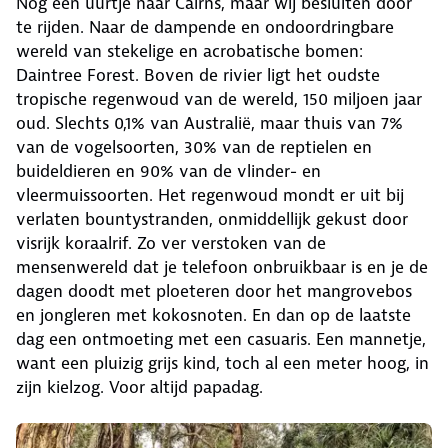
Nog een uurtje naar Cairns, maar wij besluiten door
te rijden. Naar de dampende en ondoordringbare
wereld van stekelige en acrobatische bomen:
Daintree Forest. Boven de rivier ligt het oudste
tropische regenwoud van de wereld, 150 miljoen jaar
oud. Slechts 0,1% van Australië, maar thuis van 7%
van de vogelsoorten, 30% van de reptielen en
buideldieren en 90% van de vlinder- en
vleermuissoorten. Het regenwoud mondt er uit bij
verlaten bountystranden, onmiddellijk gekust door
visrijk koraalrif. Zo ver verstoken van de
mensenwereld dat je telefoon onbruikbaar is en je de
dagen doodt met ploeteren door het mangrovebos
en jongleren met kokosnoten. En dan op de laatste
dag een ontmoeting met een casuaris. Een mannetje,
want een pluizig grijs kind, toch al een meter hoog, in
zijn kielzog. Voor altijd papadag.