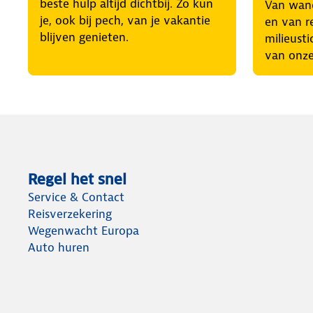
beste hulp altijd dichtbij. Zo kun
Van wand
je, ook bij pech, van je vakantie
en van r
blijven genieten.
milieusti
van onze
Regel het snel
Service & Contact
Reisverzekering
Wegenwacht Europa
Auto huren