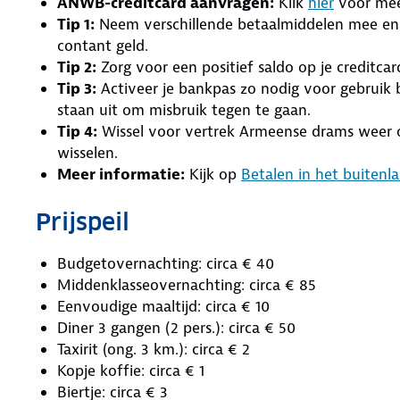
ANWB-creditcard aanvragen:
Klik
hier
voor mee
Tip 1:
Neem verschillende betaalmiddelen mee en 
contant geld.
Tip 2:
Zorg voor een positief saldo op je creditcar
Tip 3:
Activeer je bankpas zo nodig voor gebrui
staan uit om misbruik tegen te gaan.
Tip 4:
Wissel voor vertrek Armeense drams weer om 
wisselen.
Meer informatie:
Kijk op
Betalen in het buitenl
Prijspeil
Budgetovernachting: circa € 40
Middenklasseovernachting: circa € 85
Eenvoudige maaltijd: circa € 10
Diner 3 gangen (2 pers.): circa € 50
Taxirit (ong. 3 km.): circa € 2
Kopje koffie: circa € 1
Biertje: circa € 3