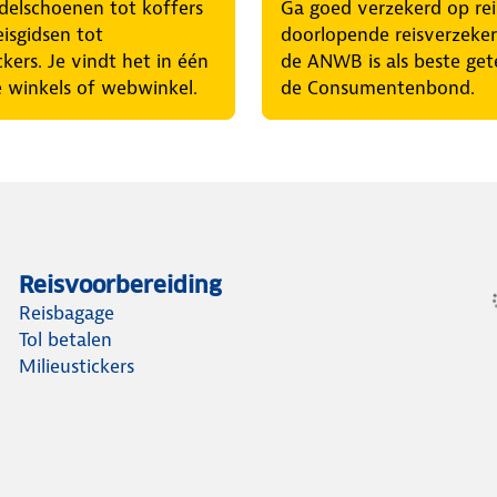
elschoenen tot koffers
Ga goed verzekerd op rei
eisgidsen tot
doorlopende reisverzeke
ckers. Je vindt het in één
de ANWB is als beste get
 winkels of webwinkel.
de Consumentenbond.
Reisvoorbereiding
Reisbagage
Tol betalen
Milieustickers