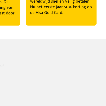
wereldwijd snel en veilig betalen.
s. De
Nu het eerste jaar 50% korting op
ring van
de Visa Gold Card.
est door