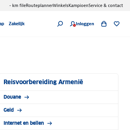
- km file
Routeplanner
Winkels
Kampioen
Service & contact
Inloggen
ap
Zakelijk
Reisvoorbereiding Armenië
Douane
Geld
Internet en bellen