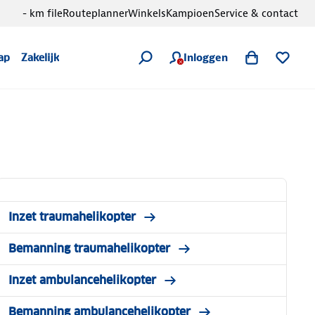
- km file
Routeplanner
Winkels
Kampioen
Service & contact
Inloggen
ap
Zakelijk
Inzet traumahelikopter
Bemanning traumahelikopter
Inzet ambulancehelikopter
Bemanning ambulancehelikopter