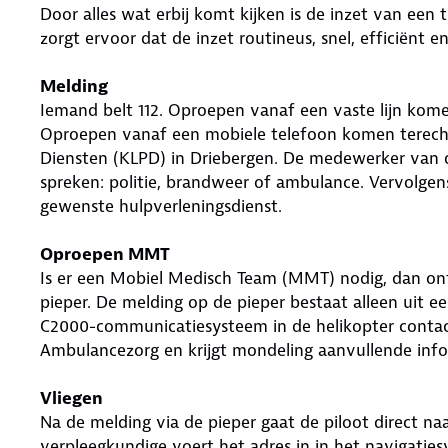
Door alles wat erbij komt kijken is de inzet van een
zorgt ervoor dat de inzet routineus, snel, efficiënt e
Melding
Iemand belt 112. Oproepen vanaf een vaste lijn komen
Oproepen vanaf een mobiele telefoon komen terecht b
Diensten (KLPD) in Driebergen. De medewerker van de
spreken: politie, brandweer of ambulance. Vervolgens
gewenste hulpverleningsdienst.
Oproepen MMT
Is er een Mobiel Medisch Team (MMT) nodig, dan on
pieper. De melding op de pieper bestaat alleen uit ee
C2000-communicatiesysteem in de helikopter contac
Ambulancezorg en krijgt mondeling aanvullende info
Vliegen
Na de melding via de pieper gaat de piloot direct na
verpleegkundige voert het adres in in het navigatiesy