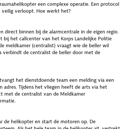
 traumahelikopter een complexe operatie. Een protocol
n veilig verloopt. Hoe werkt het?
 direct binnen bij de alarmcentrale in de eigen regio.
ij het callcenter van het Korps Landelijke Politie
 meldkamer (centralist) vraagt wie de beller wil
 verbindt de centralist de beller door met de
tvangt het dienstdoende team een melding via een
n adres. Tijdens het vliegen heeft de arts via het
t met de centralist van de Meldkamer
rmatie.
ar de helikopter en start de motoren op. De
steem. Als het hele team in de helikopter zit, vertrekt