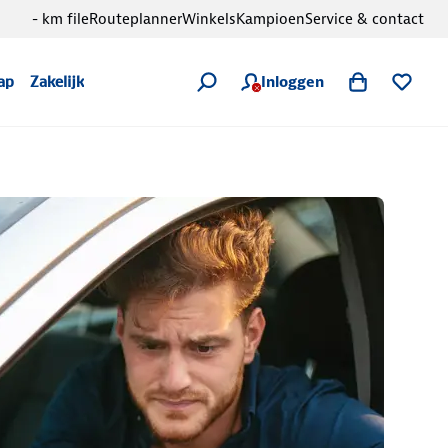
- km file
Routeplanner
Winkels
Kampioen
Service & contact
Inloggen
ap
Zakelijk