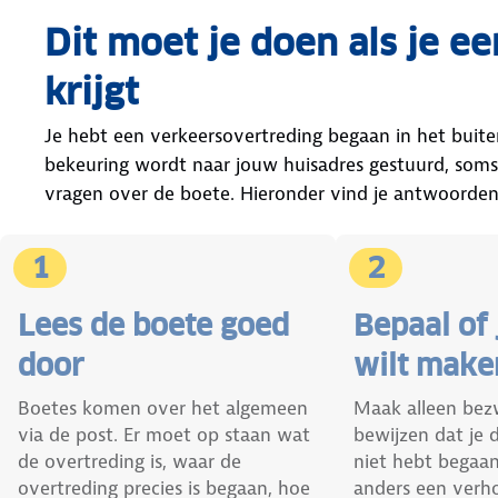
Dit moet je doen als je e
krijgt
Je hebt een verkeersovertreding begaan in het buitenl
bekeuring wordt naar jouw huisadres gestuurd, soms
vragen over de boete. Hieronder vind je antwoorden
1
2
Lees de boete goed
Bepaal of
door
wilt make
Boetes komen over het algemeen
Maak alleen bezw
via de post. Er moet op staan wat
bewijzen dat je 
de overtreding is, waar de
niet hebt begaan.
overtreding precies is begaan, hoe
anders een verh