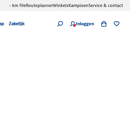
- km file
Routeplanner
Winkels
Kampioen
Service & contact
Inloggen
ap
Zakelijk