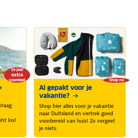
1e jaar
extra
voordeel
Shop nu
Al gepakt voor je
vakantie?
Vraag
Shop hier alles voor je vakantie
naar Duitsland en vertrek goed
ht los!
voorbereid van huis! Zo vergeet
je niets.