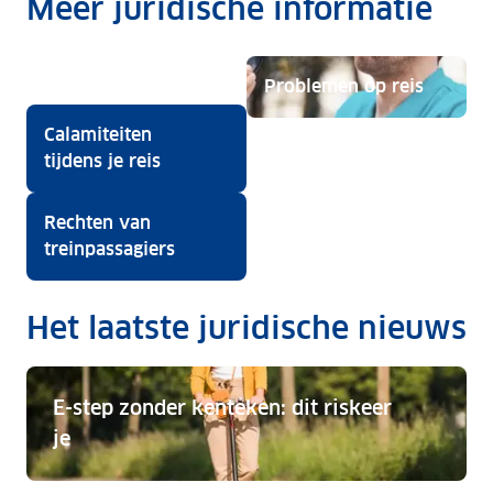
wel
Meer juridische informatie
betalen.
Problemen op reis
Calamiteiten
tijdens je reis
Rechten van
treinpassagiers
Het laatste juridische nieuws
E-step zonder kenteken: dit riskeer
je
E-step zonder kenteken: dit riskeer je