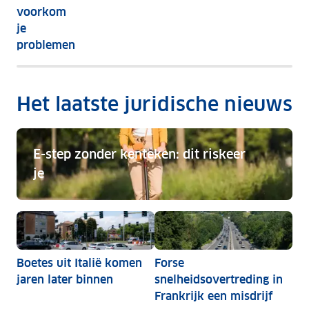
voorkom
Let
je
dan
problemen
goed
op
bij
Het laatste juridische nieuws
een
reparatie
in
E-step zonder kenteken: dit riskeer
het
je
buitenland.
E-step zonder kenteken: dit riskeer je
Boetes uit Italië komen
Forse
jaren later binnen
snelheidsovertreding in
Frankrijk een misdrijf