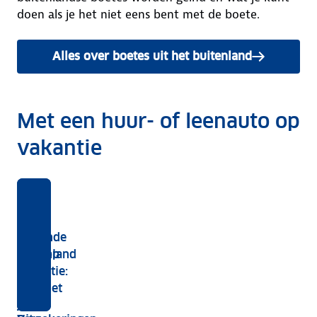
doen als je het niet eens bent met de boete.
Alles over boetes uit het buitenland
Met een huur- of leenauto op
vakantie
Huur
Op
Auto
Met
je
vakantie
huren
geleende
een
met
buitenland
auto op
auto
een
vakantie:
in
geleende
waar let
het
(buitenlandse)
je op?