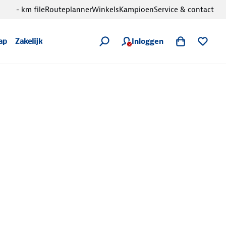
- km file
Routeplanner
Winkels
Kampioen
Service & contact
Inloggen
ap
Zakelijk