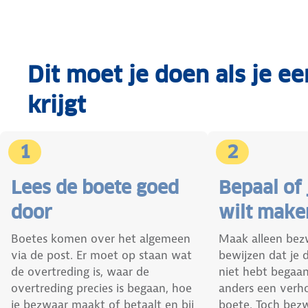
Dit moet je doen als je een
krijgt
1
2
Lees de boete goed
Bepaal of
door
wilt make
Boetes komen over het algemeen
Maak alleen bezw
via de post. Er moet op staan wat
bewijzen dat je 
de overtreding is, waar de
niet hebt begaan.
overtreding precies is begaan, hoe
anders een verh
je bezwaar maakt of betaalt en bij
boete. Toch bez