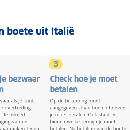
 boete uit Italië
3
 je bezwaar
Check hoe je moet
n
betalen
aar als je kunt
Op de bekeuring moet
de overtreding
aangegeven staan hoe en hoeveel
 Je riskeert
je moet betalen. Ook staat er
oging van de
binnen welke termijn je moet
waar maken tegen
betalen. Na betaling van de boete,