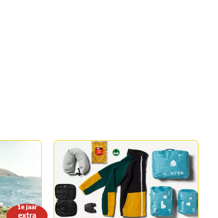
1e jaar
extra