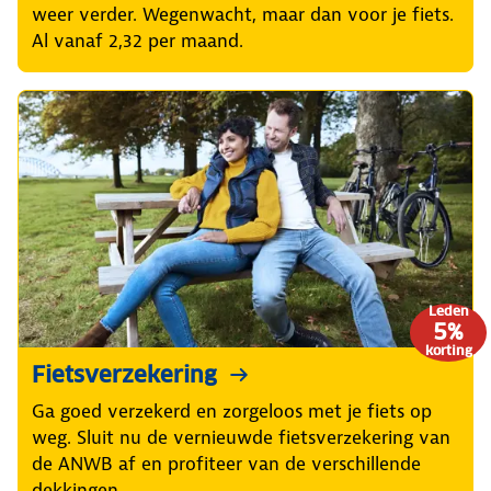
weer verder. Wegenwacht, maar dan voor je fiets.
Al vanaf 2,32 per maand.
Leden
5%
korting
Fietsverzekering
Ga goed verzekerd en zorgeloos met je fiets op
weg. Sluit nu de vernieuwde fietsverzekering van
de ANWB af en profiteer van de verschillende
dekkingen.