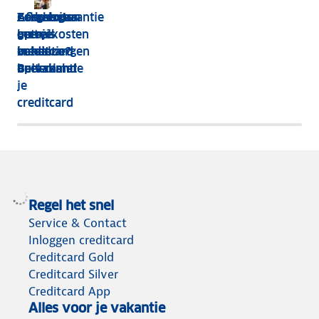
Zorgkosten
Zo heb je
Aflevergarantie
Geen extra
Zorgeloos
op
geen
met je
betaalkosten
op reis
vakantie?
betaalzorgen
creditcard
in het
zonder
Betaal met
op vakantie
buitenland
veel cash
je
creditcard
Regel het snel
Service & Contact
Inloggen creditcard
Creditcard Gold
Creditcard Silver
Creditcard App
Alles voor je vakantie