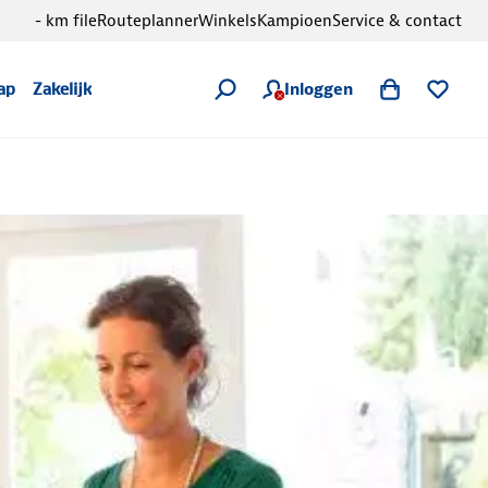
- km file
Routeplanner
Winkels
Kampioen
Service & contact
Inloggen
ap
Zakelijk