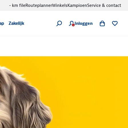
- km file
Routeplanner
Winkels
Kampioen
Service & contact
Inloggen
ap
Zakelijk