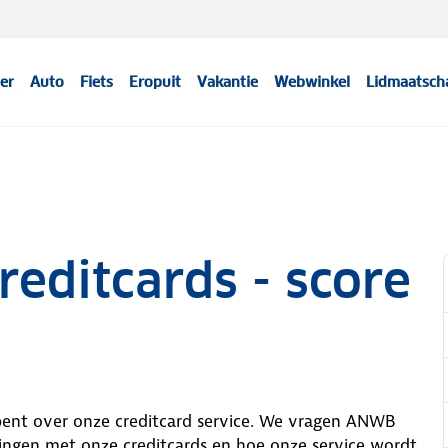
er
Auto
Fiets
Eropuit
Vakantie
Webwinkel
Lidmaatsch
editcards - score
bent over onze creditcard service. We vragen ANWB
ingen met onze creditcards en hoe onze service wordt