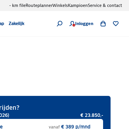
- km file
Routeplanner
Winkels
Kampioen
Service & contact
Inloggen
ap
Zakelijk
rijden?
026)
€ 23.850,-
se
€ 389
p/mnd
vanaf