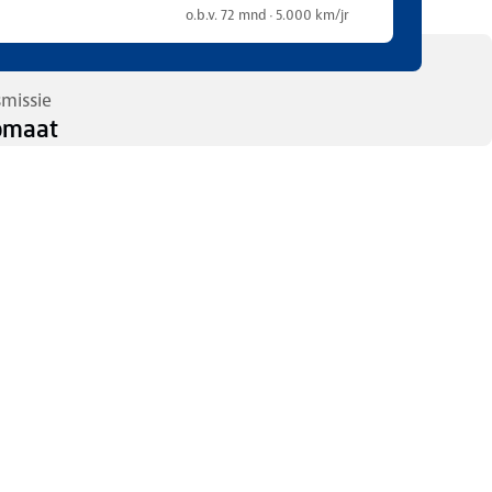
o.b.v. 72 mnd · 5.000 km/jr
smissie
omaat