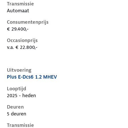
Transmissie
Automaat
Consumentenprijs
€ 29.400,-
Occasionprijs
v.a. € 22.800,-
Uitvoering
Plus E-Dcs6 1.2 MHEV
Citroen C3 iv, 1.2 mhev, 81 kW, Benzine, 5 deuren
Looptijd
2025 - heden
Deuren
5 deuren
Transmissie