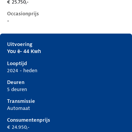
€ 25.750,-
Occasionprijs
-
Uitvoering
You ë- 44 Kwh
Citroen C3 iv, ë- 44 kwh, 83 kW, Elektrisch, 5 deuren
Looptijd
2024 - heden
Deuren
5 deuren
Transmissie
Automaat
Consumentenprijs
€ 24.950,-