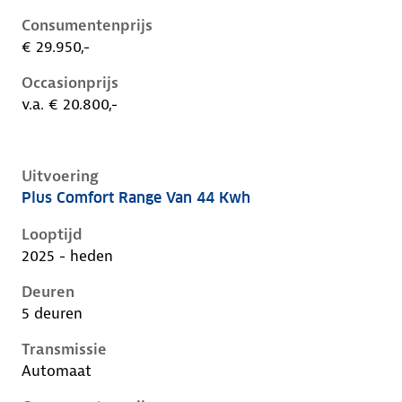
Consumentenprijs
€ 29.950,-
Occasionprijs
v.a. € 20.800,-
Uitvoering
Plus Comfort Range Van 44 Kwh
Citroen C3 iv, van 44 kwh, 83 kW, Elektrisch, 5 deure
Looptijd
2025 - heden
Deuren
5 deuren
Transmissie
Automaat