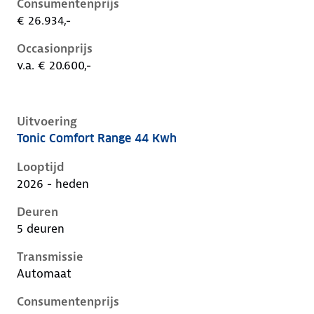
Consumentenprijs
€ 26.934,-
Occasionprijs
v.a. € 20.600,-
Uitvoering
Tonic Comfort Range 44 Kwh
Citroen C3 iv, 44 kwh, 83 kW, Elektrisch, 5 deuren
Looptijd
2026 - heden
Deuren
5 deuren
Transmissie
Automaat
Consumentenprijs