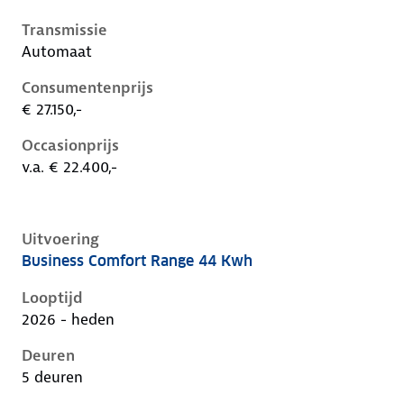
Transmissie
Automaat
Consumentenprijs
€ 27.150,-
Occasionprijs
v.a. € 22.400,-
Uitvoering
Business Comfort Range 44 Kwh
Citroen C3 iv, 44 kwh, 83 kW, Elektrisch, 5 deuren
Looptijd
2026 - heden
Deuren
5 deuren