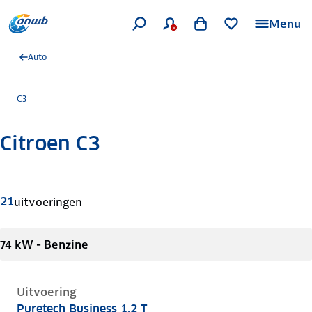
Menu
Auto
C3
Citroen C3
Meer informatie
21
uitvoeringen
74 kW - Benzine
Uitvoering
Puretech Business 1.2 T