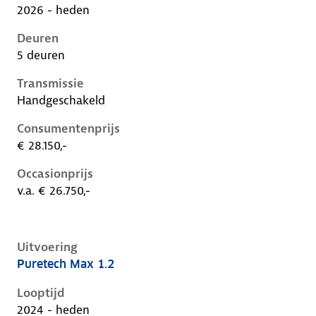
2026 - heden
Deuren
5 deuren
Transmissie
Handgeschakeld
Consumentenprijs
€ 28.150,-
Occasionprijs
v.a. € 26.750,-
Uitvoering
Puretech Max 1.2
Citroen C3 iv, 1.2, 74 kW, Benzine, 5 deuren
Looptijd
2024 - heden