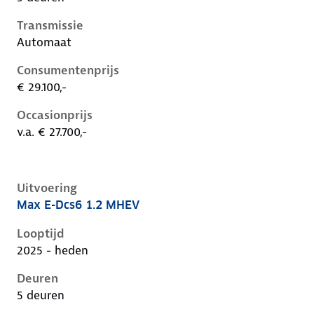
Transmissie
Automaat
Consumentenprijs
€ 29.100,-
Occasionprijs
v.a. € 27.700,-
Uitvoering
Max E-Dcs6 1.2 MHEV
Citroen C3 iv, 1.2 mhev, 81 kW, Benzine, 5 deuren
Looptijd
2025 - heden
Deuren
5 deuren