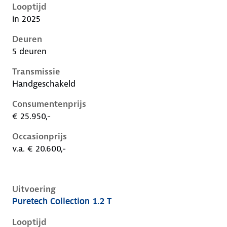
Looptijd
in 2025
Deuren
5 deuren
Transmissie
Handgeschakeld
Consumentenprijs
€ 25.950,-
Occasionprijs
v.a. € 20.600,-
Uitvoering
Puretech Collection 1.2 T
Citroen C3 iv, 1.2 t, 74 kW, Benzine, 5 deuren
Looptijd