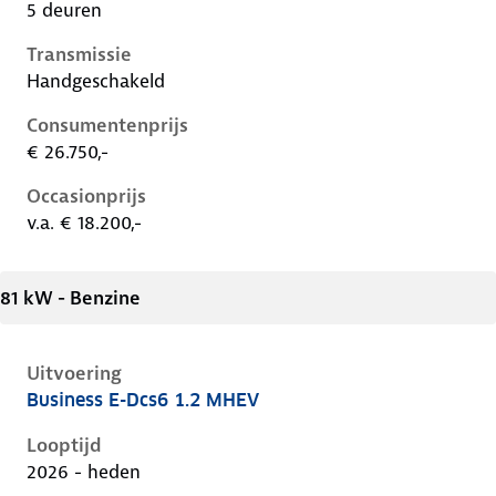
5 deuren
Transmissie
Handgeschakeld
Consumentenprijs
€ 26.750,-
Occasionprijs
v.a. € 18.200,-
81 kW - Benzine
Uitvoering
Business E-Dcs6 1.2 MHEV
Citroen C3 iv, 1.2 mhev, 81 kW, Benzine, 5 deuren
Looptijd
2026 - heden