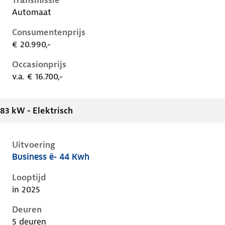
Transmissie
Automaat
Consumentenprijs
€ 20.990,-
Occasionprijs
v.a. € 16.700,-
83 kW - Elektrisch
Uitvoering
Business ë- 44 Kwh
Citroen C3 iv, ë- 44 kwh, 83 kW, Elektrisch, 5 deuren
Looptijd
in 2025
Deuren
5 deuren