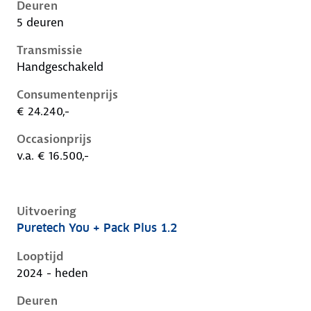
Deuren
5 deuren
Transmissie
Handgeschakeld
Consumentenprijs
€ 24.240,-
Occasionprijs
v.a. € 16.500,-
Uitvoering
Puretech You + Pack Plus 1.2
Citroen C3 iv, 1.2, 74 kW, Benzine, 5 deuren
Looptijd
2024 - heden
Deuren