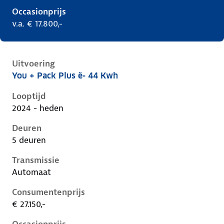
Occasionprijs
v.a. € 17.800,-
Uitvoering
You + Pack Plus ë- 44 Kwh
Citroen C3 iv, ë- 44 kwh, 83 kW, Elektrisch, 5 deuren
Looptijd
2024 - heden
Deuren
5 deuren
Transmissie
Automaat
Consumentenprijs
€ 27.150,-