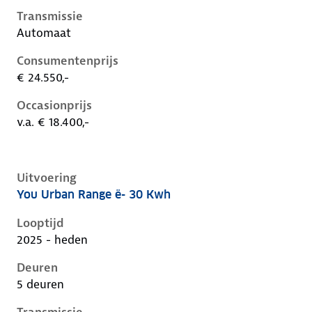
Transmissie
Automaat
Consumentenprijs
€ 24.550,-
Occasionprijs
v.a. € 18.400,-
Uitvoering
You Urban Range ë- 30 Kwh
Citroen C3 iv, ë- 30 kwh, 61 kW, Elektrisch, 5 deuren
Looptijd
2025 - heden
Deuren
5 deuren