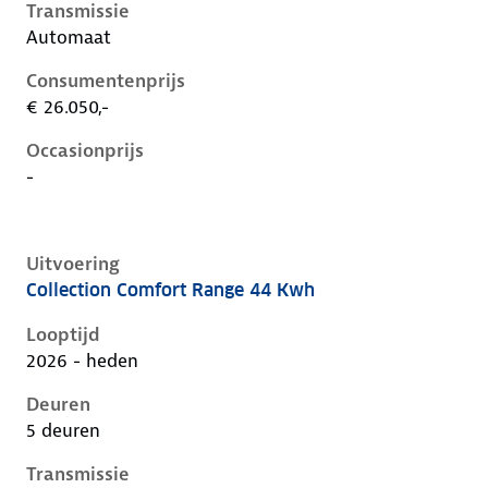
Transmissie
Automaat
Consumentenprijs
€ 26.050,-
Occasionprijs
-
Uitvoering
Collection Comfort Range 44 Kwh
Citroen C3 iv, 44 kwh, 83 kW, Elektrisch, 5 deuren
Looptijd
2026 - heden
Deuren
5 deuren
Transmissie