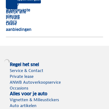
je
Top 10
vijf
écht
waardevaste
Bekijk alle
jaar
nieuwe
Private
nog
auto's
Lease
het
aanbiedingen
meeste
terug
Regel het snel
Service & Contact
Private lease
ANWB Autoverkoopservice
Occasions
Alles voor je auto
Vignetten & Milieustickers
Auto artikelen