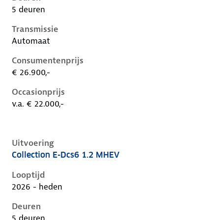
5 deuren
Transmissie
Automaat
Consumentenprijs
€ 26.900,-
Occasionprijs
v.a. € 22.000,-
Uitvoering
Collection E-Dcs6 1.2 MHEV
Citroen C3 iv, 1.2 mhev, 81 kW, Benzine, 5 deuren
Looptijd
2026 - heden
Deuren
5 deuren