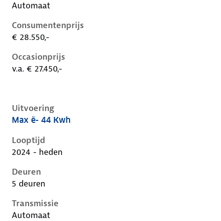
Automaat
Consumentenprijs
€ 28.550,-
Occasionprijs
v.a. € 27.450,-
Uitvoering
Max ë- 44 Kwh
Citroen C3 iv, ë- 44 kwh, 83 kW, Elektrisch, 5 deuren
Looptijd
2024 - heden
Deuren
5 deuren
Transmissie
Automaat