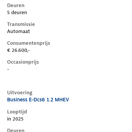
Deuren
5 deuren
Transmissie
Automaat
Consumentenprijs
€ 26.600,-
Occasionprijs
-
Uitvoering
Business E-Dcs6 1.2 MHEV
Citroen C3 iv, 1.2 mhev, 81 kW, Benzine, 5 deuren
Looptijd
in 2025
Deuren