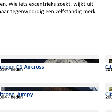
n. Wie iets excentrieks zoekt, wijkt uit
maar tegenwoordig een zelfstandig merk
itroen C5 Aircross
Ci
019 - heden
201
itroen Jumpy
Ci
004 - heden
200