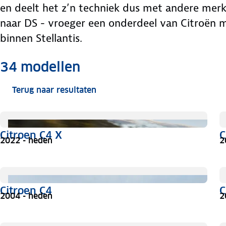
en deelt het z’n techniek dus met andere merke
naar DS - vroeger een onderdeel van Citroën 
binnen Stellantis.
Meer informatie
34
modellen
Terug naar resultaten
Citroen C4 X
C
2022 - heden
2
Citroen C4
C
2004 - heden
2