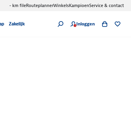
- km file
Routeplanner
Winkels
Kampioen
Service & contact
Inloggen
ap
Zakelijk