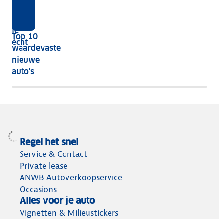
kies
jouw
je
je?
auto
na
je
Top 10
vijf
écht
waardevaste
jaar
nieuwe
nog
auto's
het
meeste
terug
Regel het snel
Service & Contact
Private lease
ANWB Autoverkoopservice
Occasions
Alles voor je auto
Vignetten & Milieustickers