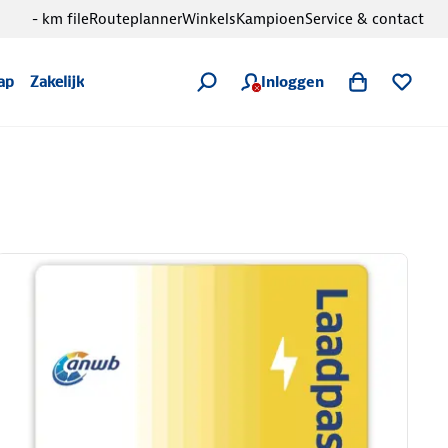
- km file
Routeplanner
Winkels
Kampioen
Service & contact
Inloggen
ap
Zakelijk