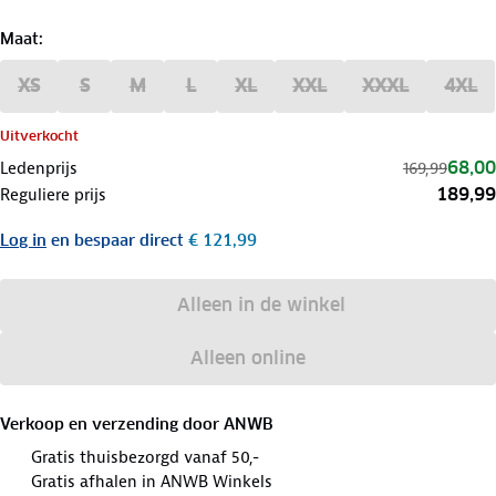
Maat
:
XS
S
M
L
XL
XXL
XXXL
4XL
Uitverkocht
68,00
Ledenprijs
169,99
189,99
Reguliere prijs
Log in
en bespaar direct
€ 121,99
Alleen in de winkel
Alleen online
Verkoop en verzending door
ANWB
Gratis thuisbezorgd vanaf 50,-
Gratis afhalen in ANWB Winkels