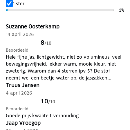
Vulling: 100% gerecycled polyester
1 ster
1
%
Verleng de levensduur van je kleding met goed
onderhoud
. Is je kleding aan vervanging toe? Lever
Suzanne Oosterkamp
het in bij onze winkels. Wij geven er een nieuwe
14 april 2026
bestemming aan.
8
/
10
Beoordeeld
Hele fijne jas, lichtgewicht, niet zo volumineus, veel
bewegingsvrijheid, lekker warm, mooie kleur, niet
zweterig. Waarom dan 4 sterren ipv 5? De stof
neemt wel een beetje water op, de jaszakken
mogen echt dieper (oppassen met telefoon!) maar
Truus Jansen
vooral: de capuchon zou groter moeten. Het is een
4 april 2026
damesjas, veel vrouwen hebben een staart, knot of
10
/
10
klem in hun haar, dan past de capuchon eigenlijk al
Beoordeeld
niet goed meer.
Goede prijs kwaliteit verhouding
Jaap Vroegop