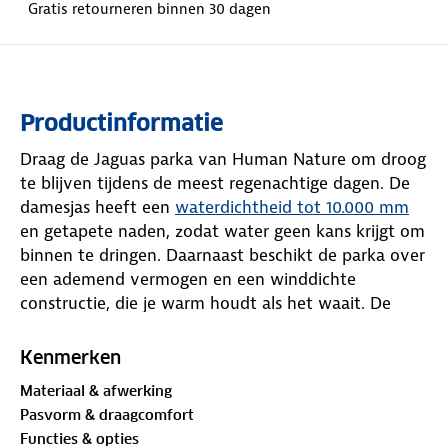
Gratis retourneren binnen 30 dagen
Productinformatie
Draag de Jaguas parka van Human Nature om droog
te blijven tijdens de meest regenachtige dagen. De
damesjas heeft een
waterdichtheid tot 10.000 mm
en getapete naden, zodat water geen kans krijgt om
binnen te dringen. Daarnaast beschikt de parka over
een ademend vermogen en een winddichte
constructie, die je warm houdt als het waait. De
reflectiestreep op de rug en de reflecterende
armband in het zakje van de linkermouw verhogen
Kenmerken
je zichtbaarheid, wat van groot belang is tijdens
Materiaal & afwerking
wandelingen in de schemering of het donker. De
Pasvorm & draagcomfort
betrouwbare zwarte YKK-rits zorgt voor een soepele
Functies & opties
en stevige sluiting. De jas beschikt over een