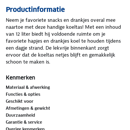
Productinformatie
Neem je favoriete snacks en drankjes overal mee
naartoe met deze handige koeltas! Met een inhoud
van 12 liter biedt hij voldoende ruimte om je
favoriete hapjes en drankjes koel te houden tijdens
een dagje strand. De lekvrije binnenkant zorgt
ervoor dat de koeltas netjes blijft en gemakkelijk
schoon te maken is.
Bovendien is de koeltas gemaakt van gerecycled
Kenmerken
PET. De koeltas is compact en afsluitbaar met een
Materiaal & afwerking
rits, waardoor je je spullen veilig en koel kunt
Functies & opties
vervoeren. Het handvat bovenop maakt hem
Geschikt voor
gemakkelijk te dragen, en met een afmeting van 28
Afmetingen & gewicht
x 18 x 20 cm en een gewicht van slechts 0,27 kg, is
Duurzaamheid
hij ideaal voor onderweg.
Garantie & service
Overige kenmerken