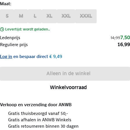
Maat
:
S
M
L
XL
XXL
XXXL
Levertijd: wordt geladen..
7,50
Ledenprijs
14,99
16,99
Reguliere prijs
Log in
en bespaar direct
€ 9,49
Alleen in de winkel
Winkelvoorraad
Verkoop en verzending door
ANWB
Gratis thuisbezorgd vanaf 50,-
Gratis afhalen in ANWB Winkels
Gratis retourneren binnen 30 dagen