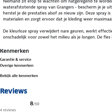
Niemand zit erop te wachten om natgeregend te worden
waterafstotende spray van Grangers - bescherm je je ui
herstel je de prestaties alsof ze nieuw zijn. Deze spray is
materialen en zorgt ervoor dat je kleding weer maximaa
De kleurloze spray verwijdert nare geuren, werkt effect
onschadelijk voor zowel het milieu als je longen. De fle
materiaal (Ocean Waste Plastic) en is Bluesign®-goedgek
milieuvriendelijk en veilig is. Het is daarnaast PFC-vrij, e
Kenmerken
schonere natuur. Kies voor Performance Repel Plus!
Garantie & service
Overige kenmerken
Bekijk alle kenmerken
Reviews
8
/
10
4 reviews