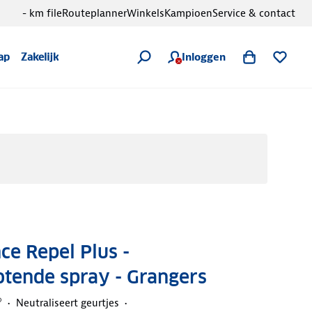
- km file
Routeplanner
Winkels
Kampioen
Service & contact
Inloggen
ap
Zakelijk
e Repel Plus -
tende spray - Grangers
®
Neutraliseert geurtjes