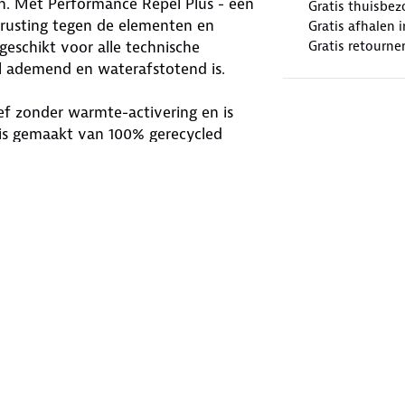
. Met Performance Repel Plus - een
Gratis thuisbez
trusting tegen de elementen en
Gratis afhalen
 geschikt voor alle technische
Gratis retourne
l ademend en waterafstotend is.
ief zonder warmte-activering en is
s is gemaakt van 100% gerecycled
eurd. Dit betekent dat het product
en belangrijke stap richting een