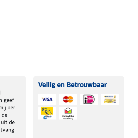
Veilig en Betrouwbaar
l
n geef
ij per
 de
 uit de
ntvang