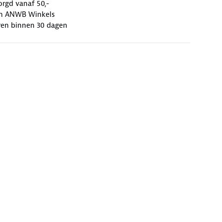
orgd vanaf 50,-
 in ANWB Winkels
ren binnen 30 dagen