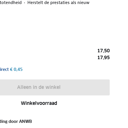
totendheid
Herstelt de prestaties als nieuw
17,50
17,95
irect
€ 0,45
Alleen in de winkel
Winkelvoorraad
ding door
ANWB