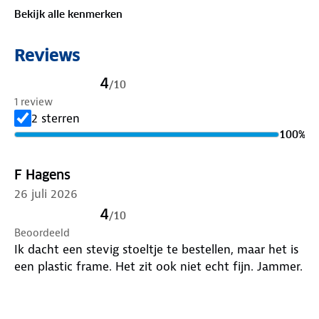
✔ Eenvoudig inklapbare voetsteunen
Bekijk alle kenmerken
✔ Verkrijgbaar in zomerse kleuren
Reviews
Specificaties:
4
/
10
1 review
Materiaal zitting: 100% polyester
2 sterren
100
%
Frame: Staal
F Hagens
Afmetingen: 45 × 40 × 19/50 cm
26 juli 2026
Ingeklapt: 60 × 46 × 7 cm
4
/
10
Beoordeeld
Gewicht: 1,35 kg
Ik dacht een stevig stoeltje te bestellen, maar het is
een plastic frame. Het zit ook niet echt fijn. Jammer.
Max. belasting: 100 kg
De perfecte stoel voor ontspanning onderweg!