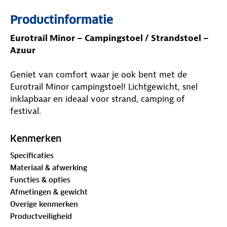
Productinformatie
Eurotrail Minor – Campingstoel / Strandstoel –
Azuur
Geniet van comfort waar je ook bent met de
Eurotrail Minor campingstoel! Lichtgewicht, snel
inklapbaar en ideaal voor strand, camping of
festival.
De stoel is verkrijgbaar in vrolijke zomerse kleuren
Kenmerken
en biedt comfortabel zitgemak dankzij de stevige
Specificaties
polyester bekleding en het robuuste stalen frame.
Materiaal & afwerking
Functies & opties
✔ Lichtgewicht en compact opvouwbaar
Afmetingen & gewicht
Overige kenmerken
✔ Ideaal voor strand, camping en festivals
Productveiligheid