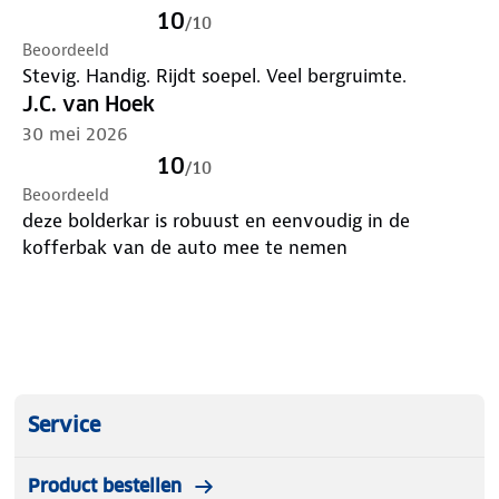
inleveren op functionaliteit.
10
/
10
Onderhoudsvriendelijk
Beoordeeld
Het hoogwaardige 600D textiel met
Stevig. Handig. Rijdt soepel. Veel bergruimte.
waterafstotende coating beschermt je spullen tegen
J.C. van Hoek
vocht en slijtage. De verwijderbare stof maakt
30 mei 2026
schoonmaken tot een eenvoudige klus - even
10
/
10
uitnemen, schoonmaken en weer bevestigen.
Beoordeeld
Verpakkingsinhoud
deze bolderkar is robuust en eenvoudig in de
LifeGoods Bolderkar (1x)
kofferbak van de auto mee te nemen
Handleiding (1x)
Belangrijkste specificaties
Maximale draagkracht: 80 kg
Inhoud: 80 liter
Materiaal: 600D textiel met waterafstotende
coating
Wielen: 2x 360° draaibaar met rubber loopvlak
Service
Features: Inklapbaar, verwijderbare stof
Extra's: Ergonomisch handvat
Product bestellen