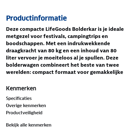
Productinformatie
Deze compacte LifeGoods Bolderkar is je ideale
metgezel voor festivals, campingtrips en
boodschappen. Met een indrukwekkende
draagkracht van 80 kg en een inhoud van 80
liter vervoer je moeiteloos al je spullen. Deze
bolderwagen combineert het beste van twee
werelden: compact formaat voor gemakkelijke
opslag én stevige constructie voor optimaal
gebruiksgemak. De soepel draaiende rubberen
Kenmerken
wielen maken elk transport een fluitje van een
Specificaties
cent.
Overige kenmerken
Jouw voordelen
Productveiligheid
Compact ontwerp met grote draagkracht van 80
kg
Bekijk alle kenmerken
Ruime inhoud van 80 liter