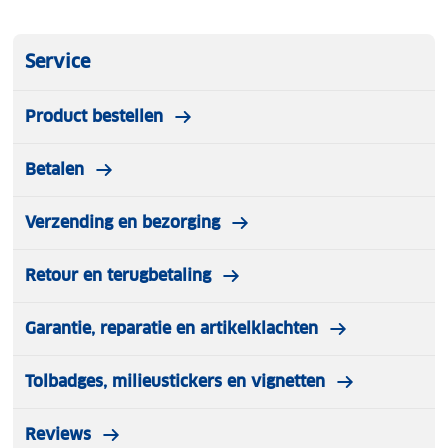
heb ik al een paar keer ondervonden. De draaiknop
van de andere thule kinderzitje is dan een stuk
Service
gebruiksvriendelijker. Verder is het wel fijn dat je nu
ruimte heb om fietstassen achter te kunnen
Product bestellen
gebruiken.
Betalen
Verzending en bezorging
Retour en terugbetaling
Garantie, reparatie en artikelklachten
Tolbadges, milieustickers en vignetten
Reviews