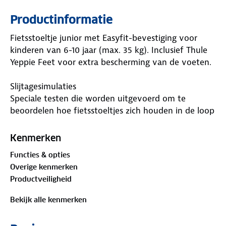
Productinformatie
Fietsstoeltje junior met Easyfit-bevestiging voor
kinderen van 6-10 jaar (max. 35 kg). Inclusief Thule
Yeppie Feet voor extra bescherming van de voeten.
Slijtagesimulaties
Speciale testen die worden uitgevoerd om te
beoordelen hoe fietsstoeltjes zich houden in de loop
der tijd om de duurzaamheid en prestaties ervan op
de lange termijn te bepalen.
Kenmerken
Een fietsstoeltje wordt onderworpen aan een
Functies & opties
valtest in het Thule Test Center.
Overige kenmerken
Productveiligheid
Valtest
Tijdens deze test wordt het product gedropt met
Bekijk alle kenmerken
een specifieke schokkracht om het type krachten te
simuleren waaraan het product tijdens gebruik kan