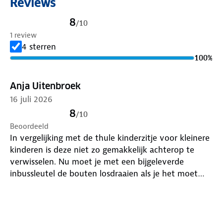
Reviews
worden blootgesteld.
8
/
10
Gewicht: 2,8 kg
1 review
Kleur: zwart
4 sterren
100
%
Anja Uitenbroek
16 juli 2026
8
/
10
Beoordeeld
In vergelijking met de thule kinderzitje voor kleinere
kinderen is deze niet zo gemakkelijk achterop te
verwisselen. Nu moet je met een bijgeleverde
inbussleutel de bouten losdraaien als je het moet
verplaatsen op een andere fiets. Maar zelfs als je de
bouten helemaal heb los gedraaid kreeg ik het nog
niet los van de bagagedrager. Mijn man moest met
een paar flinke stoten het los krijgen. Dit probleem