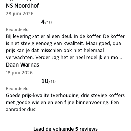
NS Noordhof
28 juni 2026
4
/
10
Beoordeeld
Bij levering zat er al een deuk in de koffer. De koffer
is niet stevig genoeg van kwaliteit. Maar goed, qua
prijs kan je dat misschien ook niet helemaal
verwachten. Verder zag het er heel redelijk en mooi
uit en functioneel eruit als je er zelf verder wel
Daan Warnas
netjes mee omgaat.
18 juni 2026
10
/
10
Beoordeeld
Goede prijs-kwaliteitverhouding, drie stevige koffers
met goede wielen en een fijne binnenvoering. Een
aanrader dus!
Laad de volgende 5 reviews