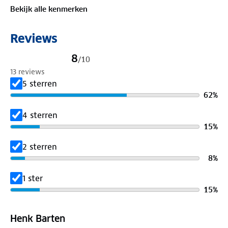
Inhoud: 38L, 70L, 110L
Bekijk alle kenmerken
Krasvast ABS-plastic
360° wielen, cijferslot
Reviews
Handige opbergvakken
8
/
10
13 reviews
5 sterren
62
%
4 sterren
15
%
2 sterren
8
%
1 ster
15
%
Henk Barten