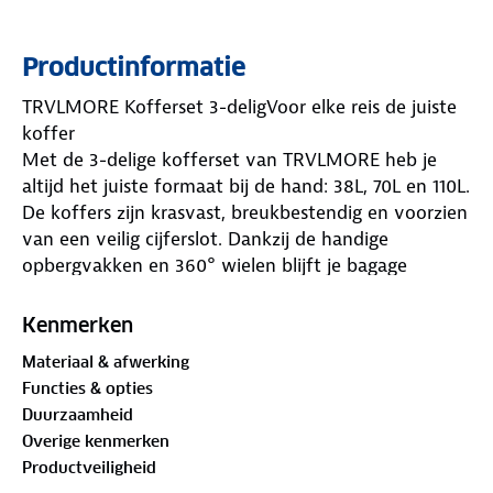
Productinformatie
TRVLMORE Kofferset 3-deligVoor elke reis de juiste
koffer
Met de 3-delige kofferset van TRVLMORE heb je
altijd het juiste formaat bij de hand: 38L, 70L en 110L.
De koffers zijn krasvast, breukbestendig en voorzien
van een veilig cijferslot. Dankzij de handige
opbergvakken en 360° wielen blijft je bagage
overzichtelijk en rijd je soepel door elke luchthaven.
Lichtgewicht en stapelbaar: alle koffers passen in
Kenmerken
elkaar voor ruimtebesparend opbergen. Zo ga je
Materiaal & afwerking
altijd goed voorbereid op reis!
Functies & opties
Waarom kiezen voor TRVLMORE?
Duurzaamheid
Voor reizigers die gemak, zekerheid en flexibiliteit
Overige kenmerken
willen tijdens elke reis.
Productveiligheid
Specificaties