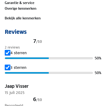
Garantie & service
Materiaal:
Overige kenmerken
100%
biologisch katoen
Bekijk alle kenmerken
Is je kleding aan vervanging toe? Lever het in bij
onze winkels. Wij geven er een nieuwe bestemming
Reviews
aan.
7
/
10
2 reviews
4 sterren
50
%
3 sterren
50
%
Jaap Visser
15 juli 2025
6
/
10
Beoordeeld