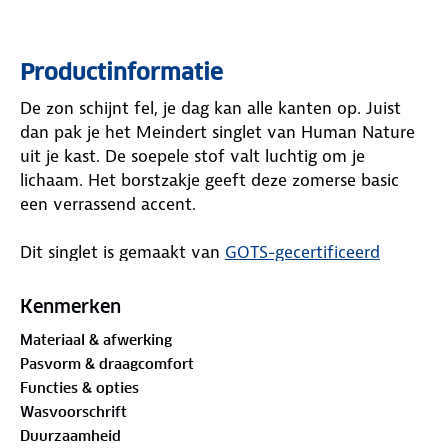
Productinformatie
De zon schijnt fel, je dag kan alle kanten op. Juist
dan pak je het Meindert singlet van Human Nature
uit je kast. De soepele stof valt luchtig om je
lichaam. Het borstzakje geeft deze zomerse basic
een verrassend accent.
Dit singlet is gemaakt van
GOTS-gecertificeerd
katoen. GOTS staat voor Global Organic Textile
Standard, een wereldwijd erkende norm voor
Kenmerken
biologische vezels. Wandel ontspannen langs het
Materiaal & afwerking
water, plof neer op een zonnig terras of geniet van
Pasvorm & draagcomfort
een relaxte middag in je eigen tuin. Waar beleef jij
Functies & opties
straks jouw ultieme zomerdag in het Meindert
Wasvoorschrift
singlet?
Duurzaamheid