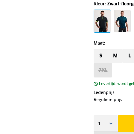
Kleur
:
Zwart-fluorg
Maat
:
S
M
L
7XL
Levertijd: wordt ge
Ledenprijs
Reguliere prijs