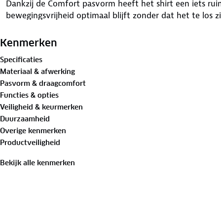
Dankzij de Comfort pasvorm heeft het shirt een iets rui
bewegingsvrijheid optimaal blijft zonder dat het te los z
stopper zorgt ervoor dat je zelf de ventilatie kunt regele
Kenmerken
Aan de achterkant zijn 3 handige zakken toegevoegd, id
Specificaties
kleine accessoires mee te nemen.
Materiaal & afwerking
Pasvorm & draagcomfort
Belangrijkste kenmerken:
Functies & opties
✔ Ademend en lichte stof
Veiligheid & keurmerken
✔ Comfort pasvorm
Duurzaamheid
✔ Korte rits met autoblock stopper
Overige kenmerken
✔ 3 achterzakken
Productveiligheid
Bekijk alle kenmerken