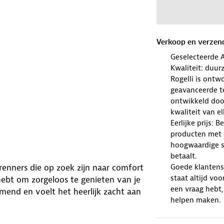
Verkoop en verzen
Geselecteerde 
Kwaliteit: duur
Rogelli is ont
geavanceerde te
ontwikkeld doo
kwaliteit van e
Eerlijke prijs: 
producten met e
hoogwaardige sp
betaalt.
Goede klantense
lrenners die op zoek zijn naar comfort
staat altijd voo
g hebt om zorgeloos te genieten van je
een vraag hebt,
demend en voelt het heerlijk zacht aan
helpen maken.