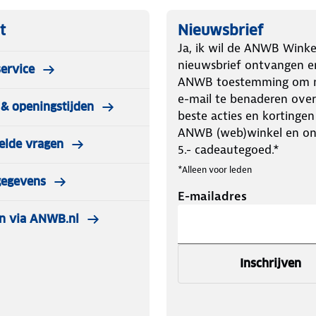
t
Nieuwsbrief
Ja, ik wil de ANWB Winke
nieuwsbrief ontvangen e
ervice
ANWB toestemming om m
e-mail te benaderen over
& openingstijden
beste acties en kortingen
ANWB (web)winkel en o
elde vragen
5.- cadeautegoed.*
*Alleen voor leden
gegevens
E-mailadres
n via ANWB.nl
Inschrijven