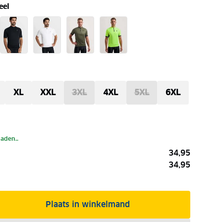
eel
XL
XXL
3XL
4XL
5XL
6XL
laden..
34,95
34,95
Plaats in winkelmand