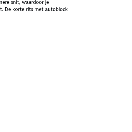
mere snit, waardoor je
it. De korte rits met autoblock
n.
eaal om je telefoon, snacks of andere