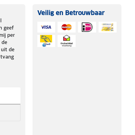
Veilig en Betrouwbaar
l
n geef
ij per
 de
 uit de
ntvang