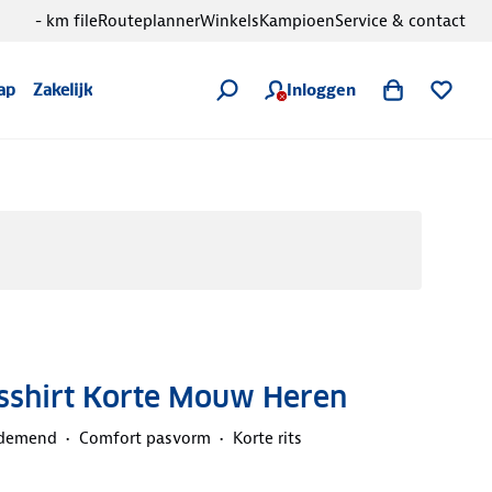
- km file
Routeplanner
Winkels
Kampioen
Service & contact
Inloggen
ap
Zakelijk
tsshirt Korte Mouw Heren
demend
Comfort pasvorm
Korte rits