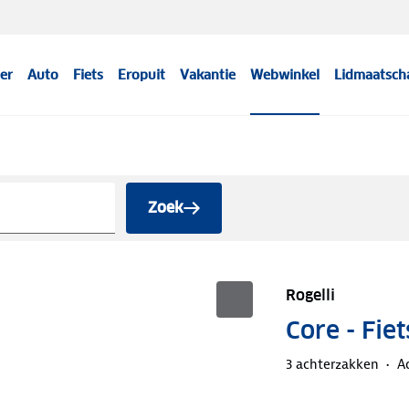
er
Auto
Fiets
Eropuit
Vakantie
Webwinkel
Lidmaatsch
Zoek
Rogelli
Core - Fie
3 achterzakken
A