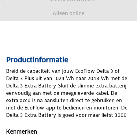
Alleen online
Productinformatie
Breid de capaciteit van jouw EcoFlow Delta 3 of
Delta 3 Plus uit van 1024 Wh naar 2048 Wh met de
Delta 3 Extra Battery. Sluit de slimme extra batterij
eenvoudig aan met de meegeleverde kabel. De
extra accu is na aansluiten direct te gebruiken en
met de EcoFlow-app te bedienen en monitoren. De
Delta 3 Extra Battery is goed voor maar liefst 3000
cycli voordat de accu 80% van de originele
capaciteit heeft. Dat komt overeen met zo'n 10 jaar
Kenmerken
dagelijks gebruik. De Delta 3 of Delta 3 Plus en de