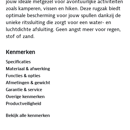
jouw ideale metgezel voor avontuurlijke activiteiten
zoals kamperen, vissen en hiken. Deze rugzak biedt
optimale bescherming voor jouw spullen dankzij de
unieke ritssluiting die zorgt voor een water- en
luchtdichte afsluiting. Geen angst meer voor regen,
stof of zand.
Gemaakt van TPU, een combinatie van hard plastic
Kenmerken
en zachte siliconen, is deze rugzak bestand tegen
Specificaties
vloeistoffen zoals water, olie en vet, waardoor hij er
Materiaal & afwerking
altijd goed uitziet, ongeacht de omstandigheden.
Functies & opties
Afmetingen & gewicht
Veiligheid is ook een prioriteit; de rugzak is uitgerust
Garantie & service
met een reflecterend logo en reflecterende straps
Overige kenmerken
op de schouderbanden, waardoor je goed zichtbaar
Productveiligheid
bent in het donker.
Bekijk alle kenmerken
Voor extra comfort zijn de schouderbanden
verstelbaar en is er een borstriem beschikbaar om