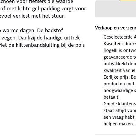
schoen voor fietsers die waarde
of met lichte gel-padding zorgt voor
evoel verliest met het stuur.
Verkoop en verzen
p warme dagen. De badstof
Geselecteerde 
vegen. Dankzij de handige uittrek-
Kwaliteit: duur
et de klittenbandsluiting bij de pols
Rogelli is ont
pasvorm.
geavanceerde te
ontwikkeld doo
en comfort, ventilatie en
kwaliteit van e
etstocht.
Eerlijke prijs: 
producten met e
hoogwaardige sp
betaalt.
Goede klantense
staat altijd voo
een vraag hebt,
helpen maken.