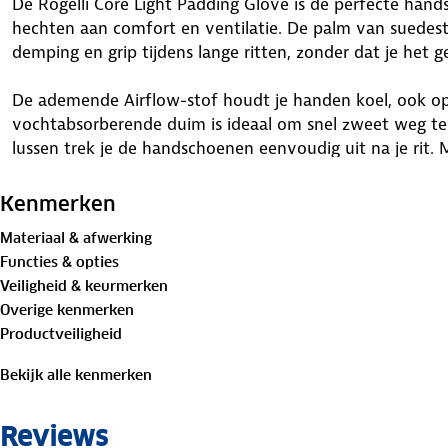
De Rogelli Core Light Padding Glove is de perfecte hand
hechten aan comfort en ventilatie. De palm van suedest
demping en grip tijdens lange ritten, zonder dat je het g
De ademende Airflow-stof houdt je handen koel, ook o
vochtabsorberende duim is ideaal om snel zweet weg te 
lussen trek je de handschoenen eenvoudig uit na je rit. M
stel je de handschoen gemakkelijk af voor de perfecte 
Kenmerken
De Core Light Padding Glove biedt de ideale balans tuss
Materiaal & afwerking
gebruiksgemak, zodat je volop kunt genieten van elke fi
Functies & opties
Veiligheid & keurmerken
Overige kenmerken
Productveiligheid
Bekijk alle kenmerken
Reviews