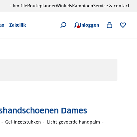
- km file
Routeplanner
Winkels
Kampioen
Service & contact
Inloggen
ap
Zakelijk
etshandschoenen Dames
Gel-inzetstukken
Licht gevoerde handpalm