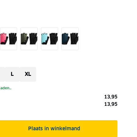
L
XL
laden..
13,95
13,95
Plaats in winkelmand