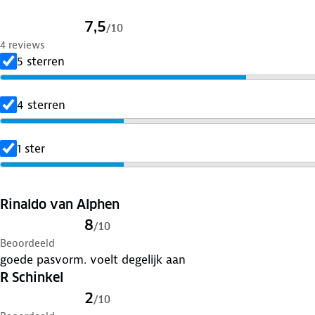
7,5
/
10
4 reviews
5 sterren
4 sterren
1 ster
Rinaldo van Alphen
8
/
10
Beoordeeld
goede pasvorm. voelt degelijk aan
R Schinkel
2
/
10