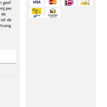
n geef
ij per
 de
 uit de
ntvang