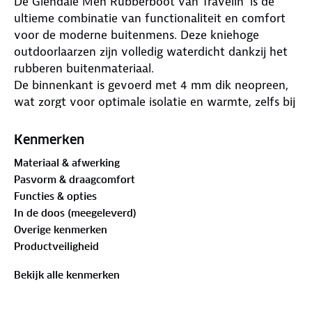
De Glendale Men Rubberboot van Travelin' is dé
ultieme combinatie van functionaliteit en comfort
voor de moderne buitenmens. Deze kniehoge
outdoorlaarzen zijn volledig waterdicht dankzij het
rubberen buitenmateriaal.
De binnenkant is gevoerd met 4 mm dik neopreen,
wat zorgt voor optimale isolatie en warmte, zelfs bij
temperaturen tot -15°C. De uitneembare binnenzool
van zacht schuim biedt extra comfort en
Kenmerken
ondersteuning, terwijl de stevige rubberen
Materiaal & afwerking
profielzool zorgt voor uitstekende grip op
Pasvorm & draagcomfort
modderige of gladde ondergronden. De handige
Functies & opties
ritssluiting en de verstelbare schacht maken het
In de doos (meegeleverd)
eenvoudig om de laarzen aan en uit te trekken en
Overige kenmerken
zorgen voor een perfecte pasvorm.
Productveiligheid
Of je nu door regenachtige velden wandelt, vist of
geniet van een winterse buitenactiviteit, deze
Bekijk alle kenmerken
regenlaarzen zijn jouw betrouwbare metgezel in alle
seizoenen.