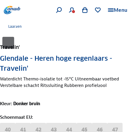
Menu
Laarzen
Travelin'
Glendale - Heren hoge regenlaars -
Travelin'
Waterdicht Thermo-isolatie tot -15°C Uitneembaar voetbed
Verstelbare schacht Ritssluiting Rubberen profielzool
Kleur
:
Donker bruin
Schoenmaat EU
:
40
41
42
43
44
45
46
47