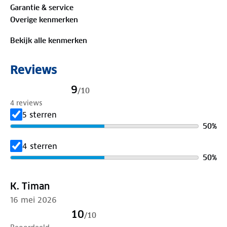
Garantie & service
met de Faken pet - jouw ideale keuze voor elk pad
Overige kenmerken
dat je bewandelt.
Bekijk alle kenmerken
Materiaal:
Buitenstof kleur Lila: 100% katoen. Buitenstof kleur
Reviews
L bruin, Blauw en Groen: 96% katoen, 4% Viscose
9
/
10
4 reviews
5 sterren
50
%
4 sterren
50
%
K. Timan
16 mei 2026
10
/
10