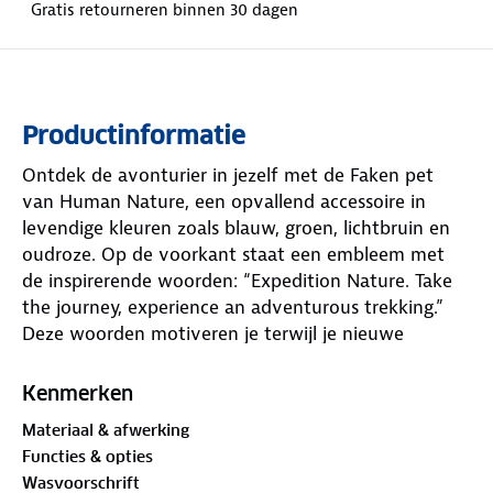
Gratis retourneren binnen 30 dagen
Productinformatie
Ontdek de avonturier in jezelf met de Faken pet
van Human Nature, een opvallend accessoire in
levendige kleuren zoals blauw, groen, lichtbruin en
oudroze. Op de voorkant staat een embleem met
de inspirerende woorden: “Expedition Nature. Take
the journey, experience an adventurous trekking.”
Deze woorden motiveren je terwijl je nieuwe
plekken ontdekt.
Kenmerken
De pet heeft een praktische zonneklep die je gezicht
Materiaal & afwerking
beschermt tegen de zon. Dankzij de verstelbare
Functies & opties
achterkant zit hij prettig tijdens al je avonturen.
Wasvoorschrift
Omarm het buitenleven en maak een statement