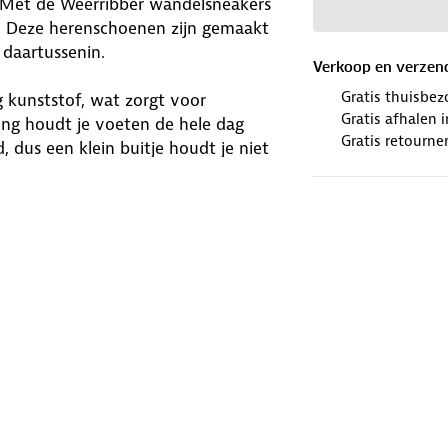
. Met de Weerribber wandelsneakers
. Deze herenschoenen zijn gemaakt
 daartussenin.
Verkoop en verzen
Gratis thuisbez
 kunststof, wat zorgt voor
Gratis afhalen
ing houdt je voeten de hele dag
Gratis retourne
 dus een klein buitje houdt je niet
ngdurige demping. De stevige
iten. Dankzij het lichte gewicht voelt
t of klein. Waar trek jij ze aan?
nen kiest voor jouw avontuur.
houd
. Zijn je schoenen aan
n ze een nieuwe bestemming.