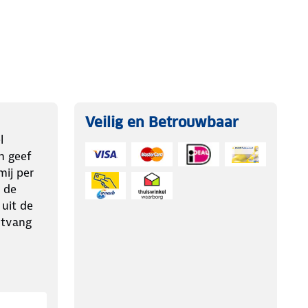
Veilig en Betrouwbaar
l
n geef
ij per
 de
 uit de
ntvang