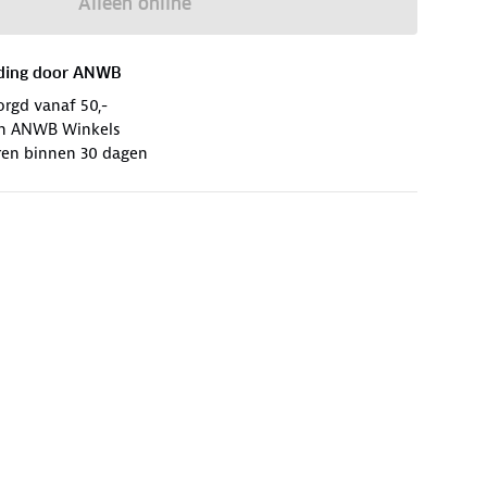
Alleen online
ding door
ANWB
orgd vanaf 50,-
 in ANWB Winkels
ren binnen 30 dagen