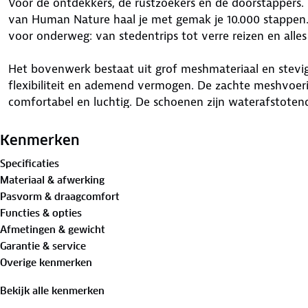
Voor de ontdekkers, de rustzoekers en de doorstappers
van Human Nature haal je met gemak je 10.000 stappen
voor onderweg: van stedentrips tot verre reizen en alles
Het bovenwerk bestaat uit grof meshmateriaal en stevig
flexibiliteit en ademend vermogen. De zachte meshvoer
comfortabel en luchtig. De schoenen zijn waterafstotend,
tegen.
Kenmerken
De uitneembare OrthoLite® Hybrid™ inlegzolen geven la
Specificaties
vetersluiting zorgt ervoor dat de sneakers prettig aanslu
Materiaal & afwerking
elke stap soepel aan. Een fijne schoen voor elke reis, groo
Pasvorm & draagcomfort
Functies & opties
Ontdek
hier
stap voor stap hoe je de beste wandelschoe
Afmetingen & gewicht
Verleng de levensduur van je schoenen met goed
onder
Garantie & service
vervanging toe? Lever ze in bij onze winkels. Wij geve
Overige kenmerken
Bekijk alle kenmerken