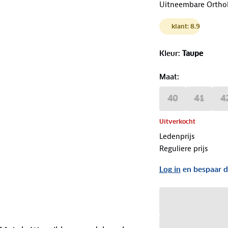
Uitneembare OrthoL
klant: 8.9
Kleur
:
Taupe
Maat
:
40
41
4
Uitverkocht
Ledenprijs
Reguliere prijs
Log in
en bespaar d