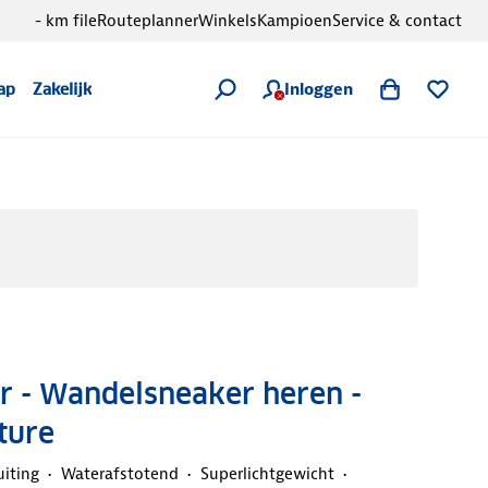
- km file
Routeplanner
Winkels
Kampioen
Service & contact
Inloggen
ap
Zakelijk
r - Wandelsneaker heren -
ture
uiting
Waterafstotend
Superlichtgewicht