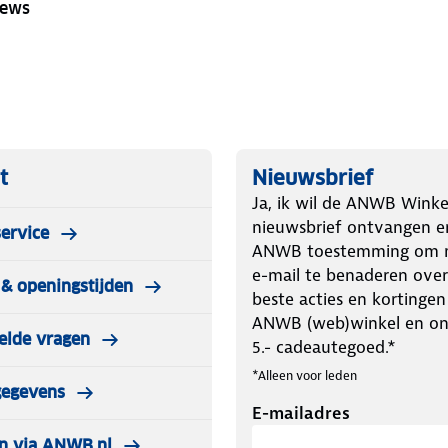
iews
t
Nieuwsbrief
Ja, ik wil de ANWB Winke
nieuwsbrief ontvangen e
ervice
ANWB toestemming om m
e-mail te benaderen over
& openingstijden
beste acties en kortingen
ANWB (web)winkel en o
elde vragen
5.- cadeautegoed.*
*Alleen voor leden
gegevens
E-mailadres
n via ANWB.nl