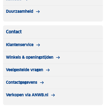
Zorg voor toegang tot schoon drinkwater, waar je
ook gaat met het Lifestraw filter.
Duurzaamheid
Contact
Klantenservice
Winkels & openingstijden
Veelgestelde vragen
Contactgegevens
Verkopen via ANWB.nl