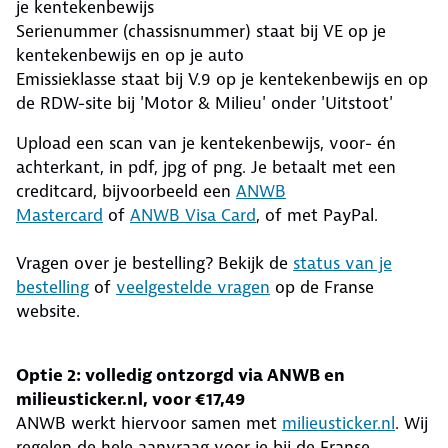
je kentekenbewijs
Serienummer (chassisnummer) staat bij VE op je
kentekenbewijs en op je auto
Emissieklasse staat bij V.9 op je kentekenbewijs en op
de RDW-site bij 'Motor & Milieu' onder 'Uitstoot'
Upload een scan van je kentekenbewijs, voor- én
achterkant, in pdf, jpg of png. Je betaalt met een
creditcard, bijvoorbeeld een
ANWB
Mastercard
of
ANWB Visa Card
, of met PayPal.
Vragen over je bestelling? Bekijk de
status van je
bestelling
of
veelgestelde vragen
op de Franse
website.
Optie 2: volledig ontzorgd via ANWB en
milieusticker.nl, voor €17,49
ANWB werkt hiervoor samen met
milieusticker.nl
. Wij
regelen de hele aanvraag voor je bij de Franse