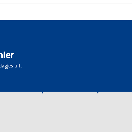
hier
agjes uit.