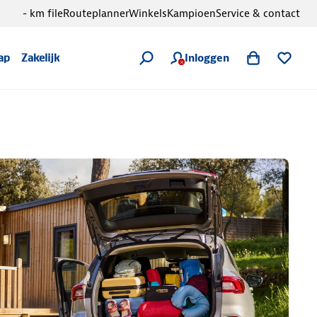
- km file
Routeplanner
Winkels
Kampioen
Service & contact
Inloggen
ap
Zakelijk