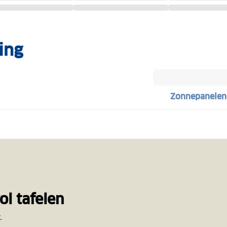
ing
Zonnepanelen
l tafelen
.