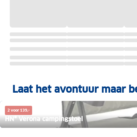
Laat het avontuur maar b
2 voor 139,-
HN® Verona campingstoel